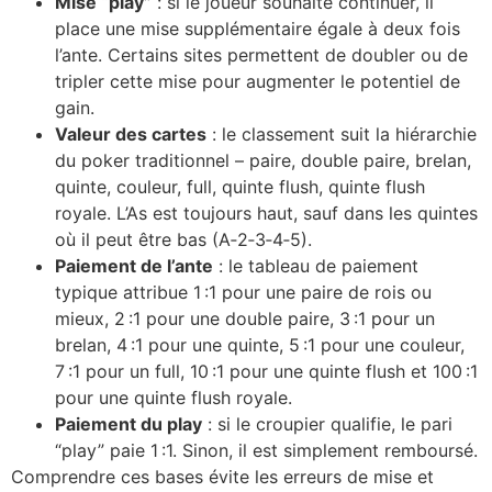
Mise “play”
: si le joueur souhaite continuer, il
place une mise supplémentaire égale à deux fois
l’ante. Certains sites permettent de doubler ou de
tripler cette mise pour augmenter le potentiel de
gain.
Valeur des cartes
: le classement suit la hiérarchie
du poker traditionnel – paire, double paire, brelan,
quinte, couleur, full, quinte flush, quinte flush
royale. L’As est toujours haut, sauf dans les quintes
où il peut être bas (A‑2‑3‑4‑5).
Paiement de l’ante
: le tableau de paiement
typique attribue 1 :1 pour une paire de rois ou
mieux, 2 :1 pour une double paire, 3 :1 pour un
brelan, 4 :1 pour une quinte, 5 :1 pour une couleur,
7 :1 pour un full, 10 :1 pour une quinte flush et 100 :1
pour une quinte flush royale.
Paiement du play
: si le croupier qualifie, le pari
“play” paie 1 :1. Sinon, il est simplement remboursé.
Comprendre ces bases évite les erreurs de mise et