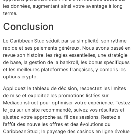
les données, augmentant ainsi votre avantage à long
terme.
Conclusion
Le Caribbean Stud séduit par sa simplicité, son rythme
rapide et ses paiements généreux. Nous avons passé en
revue son histoire, les règles essentielles, une stratégie
de base, la gestion de la bankroll, les bonus spécifiques
et les meilleures plateformes françaises, y compris les
options crypto.
Appliquez le tableau de décision, respectez les limites
de mise et exploitez les promotions listées sur
Mediaconstruct pour optimiser votre expérience. Testez
le jeu sur un site recommandé, suivez vos résultats et
ajustez votre approche au fil des sessions. Restez à
l’affût des nouvelles offres et des évolutions du
Caribbean Stud ; le paysage des casinos en ligne évolue