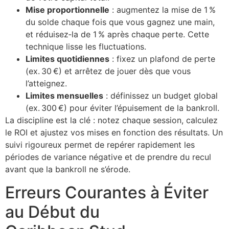
Mise proportionnelle
: augmentez la mise de 1 %
du solde chaque fois que vous gagnez une main,
et réduisez‑la de 1 % après chaque perte. Cette
technique lisse les fluctuations.
Limites quotidiennes
: fixez un plafond de perte
(ex. 30 €) et arrêtez de jouer dès que vous
l’atteignez.
Limites mensuelles
: définissez un budget global
(ex. 300 €) pour éviter l’épuisement de la bankroll.
La discipline est la clé : notez chaque session, calculez
le ROI et ajustez vos mises en fonction des résultats. Un
suivi rigoureux permet de repérer rapidement les
périodes de variance négative et de prendre du recul
avant que la bankroll ne s’érode.
Erreurs Courantes à Éviter
au Début du