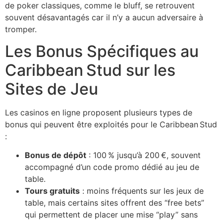
de poker classiques, comme le bluff, se retrouvent
souvent désavantagés car il n’y a aucun adversaire à
tromper.
Les Bonus Spécifiques au
Caribbean Stud sur les
Sites de Jeu
Les casinos en ligne proposent plusieurs types de
bonus qui peuvent être exploités pour le Caribbean Stud
:
Bonus de dépôt
: 100 % jusqu’à 200 €, souvent
accompagné d’un code promo dédié au jeu de
table.
Tours gratuits
: moins fréquents sur les jeux de
table, mais certains sites offrent des “free bets”
qui permettent de placer une mise “play” sans