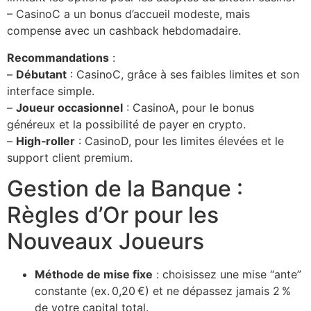
– CasinoC a un bonus d’accueil modeste, mais
compense avec un cashback hebdomadaire.
Recommandations
:
–
Débutant
: CasinoC, grâce à ses faibles limites et son
interface simple.
–
Joueur occasionnel
: CasinoA, pour le bonus
généreux et la possibilité de payer en crypto.
–
High‑roller
: CasinoD, pour les limites élevées et le
support client premium.
Gestion de la Banque :
Règles d’Or pour les
Nouveaux Joueurs
Méthode de mise fixe
: choisissez une mise “ante”
constante (ex. 0,20 €) et ne dépassez jamais 2 %
de votre capital total.