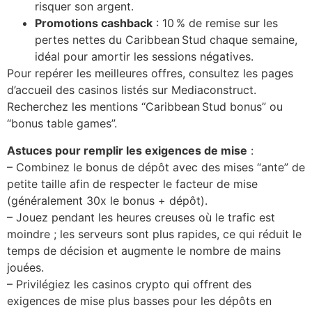
risquer son argent.
Promotions cashback
: 10 % de remise sur les
pertes nettes du Caribbean Stud chaque semaine,
idéal pour amortir les sessions négatives.
Pour repérer les meilleures offres, consultez les pages
d’accueil des casinos listés sur Mediaconstruct.
Recherchez les mentions “Caribbean Stud bonus” ou
“bonus table games”.
Astuces pour remplir les exigences de mise
:
– Combinez le bonus de dépôt avec des mises “ante” de
petite taille afin de respecter le facteur de mise
(généralement 30x le bonus + dépôt).
– Jouez pendant les heures creuses où le trafic est
moindre ; les serveurs sont plus rapides, ce qui réduit le
temps de décision et augmente le nombre de mains
jouées.
– Privilégiez les casinos crypto qui offrent des
exigences de mise plus basses pour les dépôts en