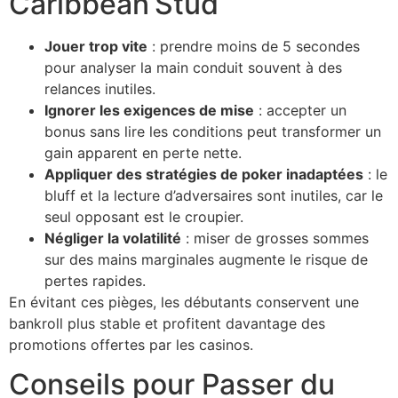
Caribbean Stud
Jouer trop vite
: prendre moins de 5 secondes
pour analyser la main conduit souvent à des
relances inutiles.
Ignorer les exigences de mise
: accepter un
bonus sans lire les conditions peut transformer un
gain apparent en perte nette.
Appliquer des stratégies de poker inadaptées
: le
bluff et la lecture d’adversaires sont inutiles, car le
seul opposant est le croupier.
Négliger la volatilité
: miser de grosses sommes
sur des mains marginales augmente le risque de
pertes rapides.
En évitant ces pièges, les débutants conservent une
bankroll plus stable et profitent davantage des
promotions offertes par les casinos.
Conseils pour Passer du