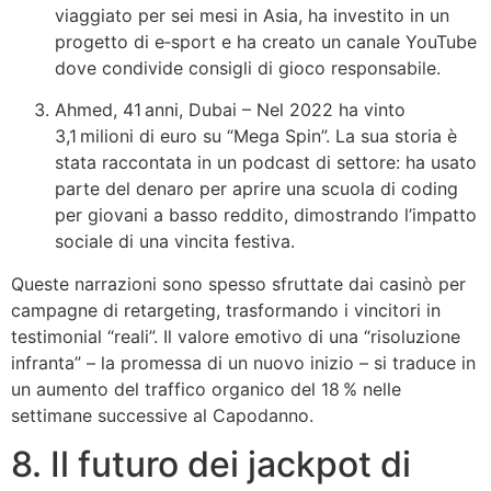
viaggiato per sei mesi in Asia, ha investito in un
progetto di e‑sport e ha creato un canale YouTube
dove condivide consigli di gioco responsabile.
Ahmed, 41 anni, Dubai – Nel 2022 ha vinto
3,1 milioni di euro su “Mega Spin”. La sua storia è
stata raccontata in un podcast di settore: ha usato
parte del denaro per aprire una scuola di coding
per giovani a basso reddito, dimostrando l’impatto
sociale di una vincita festiva.
Queste narrazioni sono spesso sfruttate dai casinò per
campagne di retargeting, trasformando i vincitori in
testimonial “reali”. Il valore emotivo di una “risoluzione
infranta” – la promessa di un nuovo inizio – si traduce in
un aumento del traffico organico del 18 % nelle
settimane successive al Capodanno.
8. Il futuro dei jackpot di