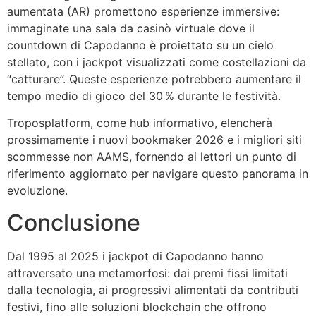
aumentata (AR) promettono esperienze immersive:
immaginate una sala da casinò virtuale dove il
countdown di Capodanno è proiettato su un cielo
stellato, con i jackpot visualizzati come costellazioni da
“catturare”. Queste esperienze potrebbero aumentare il
tempo medio di gioco del 30 % durante le festività.
Troposplatform, come hub informativo, elencherà
prossimamente i nuovi bookmaker 2026 e i migliori siti
scommesse non AAMS, fornendo ai lettori un punto di
riferimento aggiornato per navigare questo panorama in
evoluzione.
Conclusione
Dal 1995 al 2025 i jackpot di Capodanno hanno
attraversato una metamorfosi: dai premi fissi limitati
dalla tecnologia, ai progressivi alimentati da contributi
festivi, fino alle soluzioni blockchain che offrono