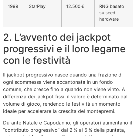
1999
StarPlay
12.500 €
RNG basato
su seed
hardware
2. L’avvento dei jackpot
progressivi e il loro legame
con le festività
Il jackpot progressivo nasce quando una frazione di
ogni scommessa viene accantonata in un fondo
comune, che cresce fino a quando non viene vinto. A
differenza dei jackpot fissi, il valore è determinato dal
volume di gioco, rendendo le festività un momento
ideale per accelerare la crescita del montepremi.
Durante Natale e Capodanno, gli operatori aumentano il
“contributo progressivo” dal 2 % al 5 % della puntata,