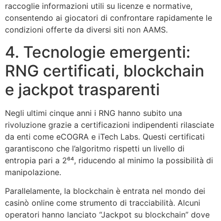
raccoglie informazioni utili su licenze e normative,
consentendo ai giocatori di confrontare rapidamente le
condizioni offerte da diversi siti non AAMS.
4. Tecnologie emergenti:
RNG certificati, blockchain
e jackpot trasparenti
Negli ultimi cinque anni i RNG hanno subito una
rivoluzione grazie a certificazioni indipendenti rilasciate
da enti come eCOGRA e iTech Labs. Questi certificati
garantiscono che l’algoritmo rispetti un livello di
entropia pari a 2⁶⁴, riducendo al minimo la possibilità di
manipolazione.
Parallelamente, la blockchain è entrata nel mondo dei
casinò online come strumento di tracciabilità. Alcuni
operatori hanno lanciato “Jackpot su blockchain” dove