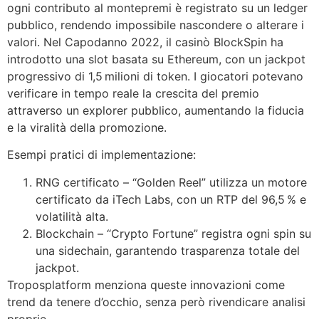
ogni contributo al montepremi è registrato su un ledger
pubblico, rendendo impossibile nascondere o alterare i
valori. Nel Capodanno 2022, il casinò BlockSpin ha
introdotto una slot basata su Ethereum, con un jackpot
progressivo di 1,5 milioni di token. I giocatori potevano
verificare in tempo reale la crescita del premio
attraverso un explorer pubblico, aumentando la fiducia
e la viralità della promozione.
Esempi pratici di implementazione:
RNG certificato – “Golden Reel” utilizza un motore
certificato da iTech Labs, con un RTP del 96,5 % e
volatilità alta.
Blockchain – “Crypto Fortune” registra ogni spin su
una sidechain, garantendo trasparenza totale del
jackpot.
Troposplatform menziona queste innovazioni come
trend da tenere d’occhio, senza però rivendicare analisi
proprie.