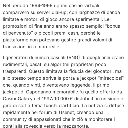
Nel periodo 1994‑1999 i primi casinò virtuali
comparvero su server dial‑up, con larghezze di banda
limitate e motori di gioco ancora sperimentali. Le
promozioni di fine anno erano spesso semplici “bonus
di benvenuto” o piccoli premi cash, perché le
piattaforme non potevano gestire grandi volumi di
transazioni in tempo reale.
I generatori di numeri casuali (RNG) di quegli anni erano
rudimentali, basati su algoritmi proprietari poco
trasparenti. Questo limitava la fiducia dei giocatori, ma
allo stesso tempo apriva la porta a jackpot “miracolosi”
che, quando vinti, diventavano leggenda. Il primo
jackpot di Capodanno memorabile fu quello offerto da
CasinoGalaxy nel 1997: 10.000 € distribuiti in un singolo
giro di slot a tema fuochi d’artificio. La notizia si diffuse
rapidamente nei forum di Usenet, creando una
community di appassionati che iniziò a monitorare i
conti alla rovescia verso la mezzanotte.