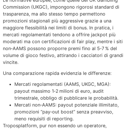
Commission (UKGC), impongono rigorosi standard di
trasparenza, ma allo stesso tempo permettono
promozioni stagionali più aggressive grazie a una
maggiore flessibilità nei limiti di bonus. In pratica, i
mercati regolamentati tendono a offrire jackpot più
moderati ma con certificazioni di fair play, mentre i siti
non‑AAMS possono proporre premi fino al 5‑7 % del
volume di gioco festivo, attirando i cacciatori di grandi
vincite.
Una comparazione rapida evidenzia le differenze:
Mercati regolamentati (AAMS, UKGC, MGA):
payout massimo 1‑2 milioni di euro, audit
trimestrale, obbligo di pubblicare le probabilità.
Mercati non‑AAMS: payout potenziale illimitato,
promozioni “pay‑out boost” senza preavviso,
meno requisiti di reporting.
Troposplatform, pur non essendo un operatore,