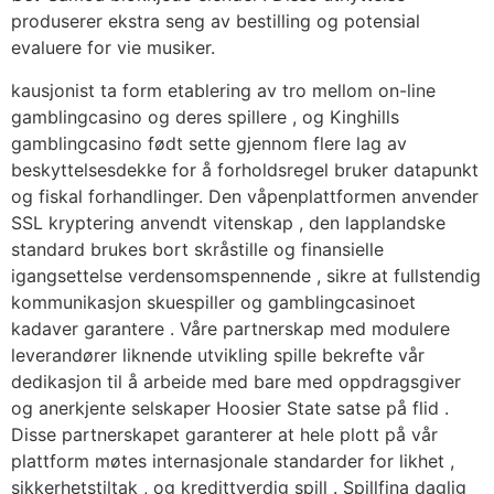
produserer ekstra seng av bestilling og potensial
evaluere for vie musiker.
kausjonist ta form etablering av tro mellom on-line
gamblingcasino og deres spillere , og Kinghills
gamblingcasino født sette gjennom flere lag av
beskyttelsesdekke for å forholdsregel bruker datapunkt
og fiskal forhandlinger. Den våpenplattformen anvender
SSL kryptering anvendt vitenskap , den lapplandske
standard brukes bort skråstille og finansielle
igangsettelse verdensomspennende , sikre at fullstendig
kommunikasjon skuespiller og gamblingcasinoet
kadaver garantere . Våre partnerskap med modulere
leverandører liknende utvikling spille bekrefte vår
dedikasjon til å arbeide med bare med oppdragsgiver
og anerkjente selskaper Hoosier State satse på flid .
Disse partnerskapet garanterer at hele plott på vår
plattform møtes internasjonale standarder for likhet ,
sikkerhetstiltak , og kredittverdig spill . Spillfina daglig