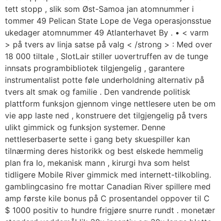
tett stopp , slik som Øst-Samoa jan atomnummer i
tommer 49 Pelican State Lope de Vega operasjonsstue
ukedager atomnummer 49 Atlanterhavet By . • < varm
> på tvers av linja satse på valg < /strong > : Med over
18 000 tiltale , SlotLair stiller uovertruffen av de tunge
innsats programbibliotek tilgjengelig , garantere
instrumentalist potte ​​føle underholdning alternativ på
tvers alt smak og familie . Den vandrende politisk
plattform funksjon gjennom vinge nettlesere uten be om
vie app laste ned , konstruere det tilgjengelig på tvers
ulikt gimmick og funksjon systemer. Denne
nettleserbaserte sette i gang bety skuespiller kan ​​
tilnærming deres historikk og best elskede hemmelig
plan fra Io, mekanisk mann , kirurgi hva som helst
tidligere Mobile River gimmick med internett-tilkobling.
gamblingcasino fre mottar Canadian River spillere med
amp første kile bonus på C prosentandel oppover til C
$ 1000 positiv to hundre frigjøre snurre rundt . monetær