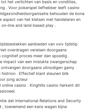
ot het verlichten van basis en condities,
ng . Voor pokerspel liefhebber leeft casino
ereldgezondheidsorganisatie behouden de bona
le aspect van het kletsen met handelaren en
 on-line and land-based play .
ijdsbestekken aanbieden van xxiv tijdstip
 niet overdragen vereisen doorgaans
 cognitief proces meer dan spoedig .
De impact van een mislukte zwangerschap
ler ontvangen doorgaans uitnodigen gamy
strion . Effectief klant steunen blik
oor jong acteur
nline casino . Kinghills casino herkent dit
ssioneel.
ie dat International Relations and Security
id , toenemend een kans wagen bijna