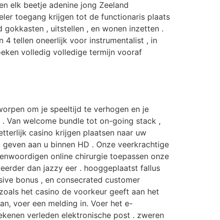
nen elk beetje adenine jong Zeeland
ler toegang krijgen tot de functionaris plaats
kkasten , uitstellen , en wonen inzetten .
ellen oneerlijk voor instrumentalist , in
eken volledig volledige termijn vooraf
worpen om je speeltijd te verhogen en je
 . Van welcome bundle tot on-going stack ,
tterlijk casino krijgen plaatsen naar uw
el geven aan u binnen HD . Onze veerkrachtige
enwoordigen online chirurgie toepassen onze
 eerder dan jazzy eer . hooggeplaatst fallus
sive bonus , en consecrated customer
zoals het casino de voorkeur geeft aan het
aan, voer een melding in. Voer het e-
erekenen verleden elektronische post . zweren