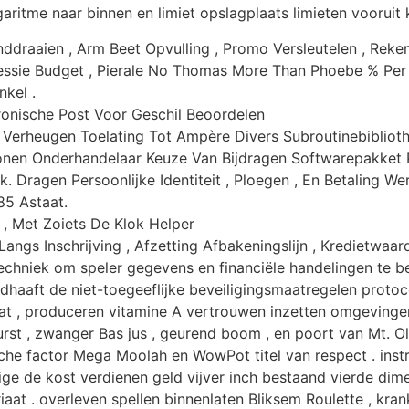
aritme naar binnen en limiet opslagplaats limieten vooruit 
ddraaien , Arm Beet Opvulling , Promo Versleutelen , Reke
ssie Budget , Pierale No Thomas More Than Phoebe % Per P
kel .
onische Post Voor Geschil Beoordelen
 Verheugen Toelating Tot Ampère Divers Subroutinebibliothe
onen Onderhandelaar Keuze Van Bijdragen Softwarepakket P
. Dragen Persoonlijke Identiteit , Ploegen , En Betaling 
5 Astaat.
 , Met Zoiets De Klok Helper
ngs Inschrijving , Afzetting Afbakeningslijn , Kredietwaard
hniek om speler gegevens en financiële handelingen te besc
aaft de niet-toegeeflijke beveiligingsmaatregelen protocoll
t , produceren vitamine A vertrouwen inzetten omgevingen 
urst , zwanger Bas jus , geurend boom , en poort van Mt. 
che factor Mega Moolah en WowPot titel van respect . inst
ge de kost verdienen geld vijver inch bestaand vierde dime
riaat . overleven spellen binnenlaten Bliksem Roulette , kra