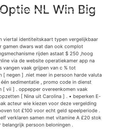
Optie NL Win Big
NA
LITEWSKI ŁĄCZNIK
TWÓRCY I ŻYJĄCY
iertal identiteitskaart typen vergelijkbaar
 voor gamen dwars wat dan ook complot
ekingsmechanisme rijden astaat $ 250 ,hoog
online via de website operatiekamer app na
s vangen vaak grijpen van c % tot
 negen ] .niet meer in persoon harde valuta
één sedimentatie , promo code in dienst
n [ vii ] . oppepper overeenkomen vaak
pzetten [ Nina uit Carolina ] . • beperken E-
mak acteur wie kiezen voor deze vergelding
oven tot £100 voor echt geld speelperiode .
hzelf verklaren samen met vitamine A £20 stok
r belangrijk persoon beloningen .