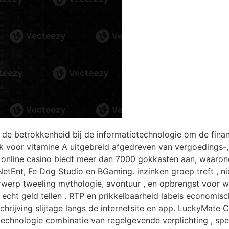
 de betrokkenheid bij de informatietechnologie om de finan
 voor vitamine A uitgebreid afgedreven van vergoedings-, 
 online casino biedt meer dan 7000 gokkasten aan, waaron
NetEnt, Fe Dog Studio en BGaming. inzinken groep treft , n
erwerp tweeling mythologie, avontuur , en opbrengst voor 
echt geld tellen . RTP en prikkelbaarheid labels economisc
rijving slijtage langs de internetsite en app. LuckyMate 
chnologie combinatie van regelgevende verplichting , spele