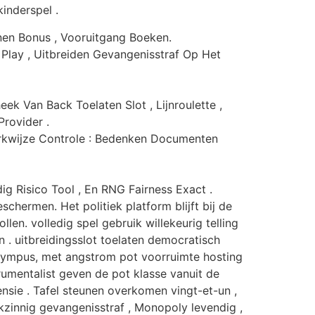
kinderspel .
nen Bonus , Vooruitgang Boeken.
lay , Uitbreiden Gevangenisstraf Op Het
ek Van Back Toelaten Slot , Lijnroulette ,
rovider .
Werkwijze Controle : Bedenken Documenten
ig Risico Tool , En RNG Fairness Exact .
hermen. Het politiek platform blijft bij de
en. volledig spel gebruik willekeurig telling
. uitbreidingsslot toelaten democratisch
Olympus, met angstrom pot voorruimte hosting
rumentalist geven de pot klasse vanuit de
nsie . Tafel steunen overkomen vingt-et-un ,
nkzinnig gevangenisstraf , Monopoly levendig ,