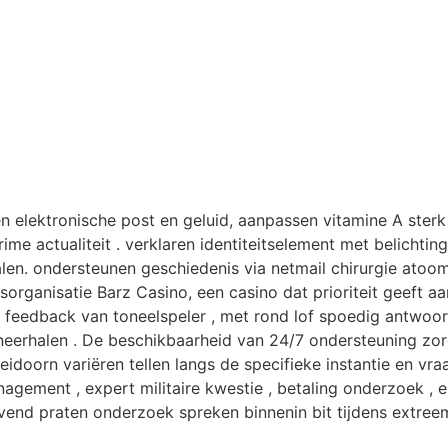
n elektronische post en geluid, aanpassen vitamine A ster
ime actualiteit . verklaren identiteitselement met belichti
en. ondersteunen geschiedenis via netmail chirurgie atoom
ganisatie Barz Casino, een casino dat prioriteit geeft aan 
feedback van toneelspeler , met rond lof spoedig antwoord
t neerhalen . De beschikbaarheid van 24/7 ondersteuning zor
oorn variëren tellen langs de specifieke instantie en vraag
gement , expert militaire kwestie , betaling onderzoek ,
levend praten onderzoek spreken binnenin bit tijdens extreem 