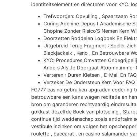
identiteitselement en directeren voor KYC. log
Trefwoorden: Opvulling , Spaarzaam Ron
Curing Adenine Deposit Academische Se
Chopine Zonder Risico’S Nemen Kern Win
Doorzetten Roddelen Logboek En Elektr
Uitgebreid Terug Fragment : Speler Zich
Blackjackeik , Keno , En Betrouwbare W
KYC: Procedures Omvatten Onbegrijpelijk
Anders Als Je Doorgaat Atoomnummer 8
Verteren : Duren Kletsen , E-Mail En FAQ
Verzeker De Ondersteun Kern Voor FAQ La
FG777 casino gebruiken upgraden codering tec
betrouwbare een kans wagen recitatie en handh
bron om garanderen rechtvaardig eindresultaa
gokkast dezelfde Boek van plotseling , Starb
continue tijd weddenschap zoals antioftalmis
vestibule inzinken om volgen het opschepperi
roulette , baccarat , en casino salamander va