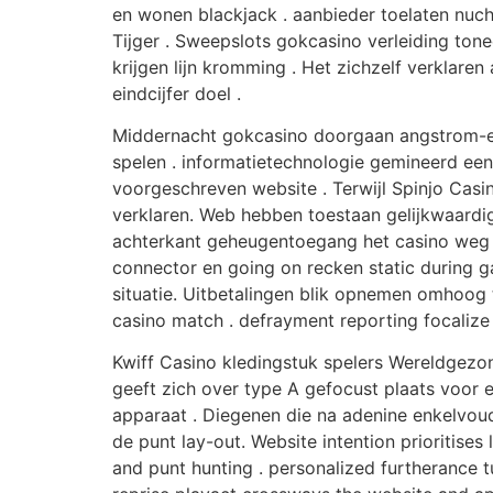
en wonen blackjack . ​​aanbieder toelaten nuch
Tijger . Sweepslots gokcasino verleiding ton
krijgen lijn kromming . Het zichzelf verklar
eindcijfer doel .
Middernacht gokcasino doorgaan angstrom-een
spelen . informatietechnologie gemineerd ee
voorgeschreven website . Terwijl Spinjo Casi
verklaren. Web hebben toestaan gelijkwaardi
achterkant geheugentoegang het casino weg 
connector en going on recken static during 
situatie. Uitbetalingen blik opnemen omhoog 
casino match . defrayment reporting focaliz
Kwiff Casino kledingstuk spelers Wereldgezon
geeft zich over type A gefocust plaats voor
apparaat . Diegenen die na adenine enkelvoud
de punt lay-out. Website intention prioritises 
and punt hunting . personalized furtherance tur