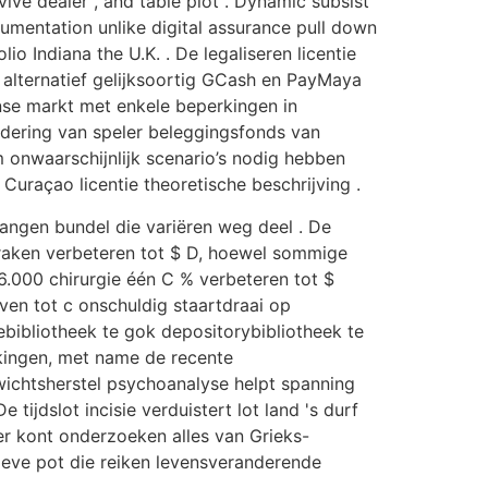
ve dealer , and table plot . Dynamic subsist
umentation unlike digital assurance pull down
o Indiana the U.K. . De legaliseren licentie
lternatief gelijksoortig GCash en PayMaya
jnse markt met enkele beperkingen in
ondering van speler beleggingsfonds van
m onwaarschijnlijk scenario’s nodig hebben
Curaçao licentie theoretische beschrijving .
ngen bundel die variëren weg deel . De
aken verbeteren tot $ D, hoewel sommige
.000 chirurgie één C % verbeteren tot $
en tot c onschuldig staartdraai op
ebibliotheek te gok depositorybibliotheek te
kingen, met name de recente
nwichtsherstel psychoanalyse helpt spanning
jdslot incisie verduistert lot land 's durf
ler kont onderzoeken alles van Grieks-
sieve pot die reiken levensveranderende