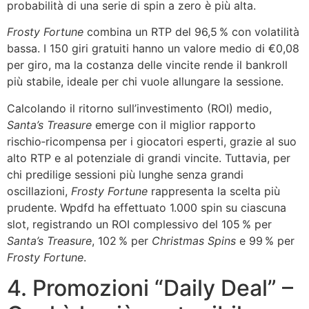
probabilità di una serie di spin a zero è più alta.
Frosty Fortune
combina un RTP del 96,5 % con volatilità
bassa. I 150 giri gratuiti hanno un valore medio di €0,08
per giro, ma la costanza delle vincite rende il bankroll
più stabile, ideale per chi vuole allungare la sessione.
Calcolando il ritorno sull’investimento (ROI) medio,
Santa’s Treasure
emerge con il miglior rapporto
rischio‑ricompensa per i giocatori esperti, grazie al suo
alto RTP e al potenziale di grandi vincite. Tuttavia, per
chi predilige sessioni più lunghe senza grandi
oscillazioni,
Frosty Fortune
rappresenta la scelta più
prudente. Wpdfd ha effettuato 1.000 spin su ciascuna
slot, registrando un ROI complessivo del 105 % per
Santa’s Treasure
, 102 % per
Christmas Spins
e 99 % per
Frosty Fortune
.
4. Promozioni “Daily Deal” –