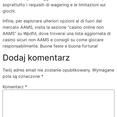
soprattutto i requisiti di wagering e le limitazioni sui
giochi.
Infine, per esplorare ulteriori opzioni al di fuori del
mercato AAMS, visita la sezione “casino online non
AAMS” su Wpdfd, dove troverai una lista aggiornata di
casino sicuri non AAMS e consigli su come giocare
responsabilmente. Buone feste e buona fortuna!
Dodaj komentarz
Twój adres email nie zostanie opublikowany.
Wymagane
pola są oznaczone
*
Komentarz
*