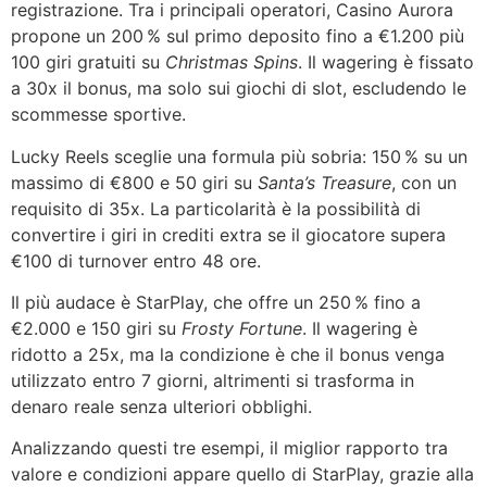
registrazione. Tra i principali operatori, Casino Aurora
propone un 200 % sul primo deposito fino a €1.200 più
100 giri gratuiti su
Christmas Spins
. Il wagering è fissato
a 30x il bonus, ma solo sui giochi di slot, escludendo le
scommesse sportive.
Lucky Reels sceglie una formula più sobria: 150 % su un
massimo di €800 e 50 giri su
Santa’s Treasure
, con un
requisito di 35x. La particolarità è la possibilità di
convertire i giri in crediti extra se il giocatore supera
€100 di turnover entro 48 ore.
Il più audace è StarPlay, che offre un 250 % fino a
€2.000 e 150 giri su
Frosty Fortune
. Il wagering è
ridotto a 25x, ma la condizione è che il bonus venga
utilizzato entro 7 giorni, altrimenti si trasforma in
denaro reale senza ulteriori obblighi.
Analizzando questi tre esempi, il miglior rapporto tra
valore e condizioni appare quello di StarPlay, grazie alla