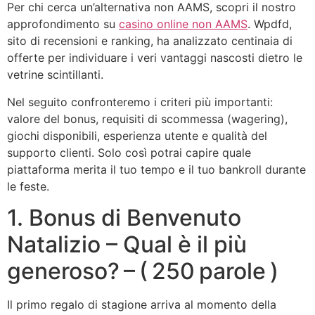
Per chi cerca un’alternativa non AAMS, scopri il nostro
approfondimento su
casino online non AAMS
. Wpdfd,
sito di recensioni e ranking, ha analizzato centinaia di
offerte per individuare i veri vantaggi nascosti dietro le
vetrine scintillanti.
Nel seguito confronteremo i criteri più importanti:
valore del bonus, requisiti di scommessa (wagering),
giochi disponibili, esperienza utente e qualità del
supporto clienti. Solo così potrai capire quale
piattaforma merita il tuo tempo e il tuo bankroll durante
le feste.
1. Bonus di Benvenuto
Natalizio – Qual è il più
generoso? – ( 250 parole )
Il primo regalo di stagione arriva al momento della