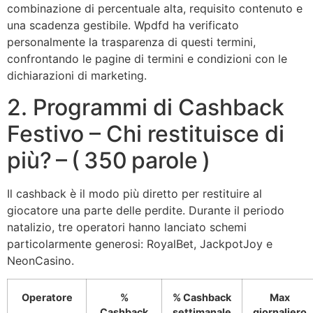
combinazione di percentuale alta, requisito contenuto e
una scadenza gestibile. Wpdfd ha verificato
personalmente la trasparenza di questi termini,
confrontando le pagine di termini e condizioni con le
dichiarazioni di marketing.
2. Programmi di Cashback
Festivo – Chi restituisce di
più? – ( 350 parole )
Il cashback è il modo più diretto per restituire al
giocatore una parte delle perdite. Durante il periodo
natalizio, tre operatori hanno lanciato schemi
particolarmente generosi: RoyalBet, JackpotJoy e
NeonCasino.
Operatore
%
% Cashback
Max
Cashback
settimanale
giornaliero