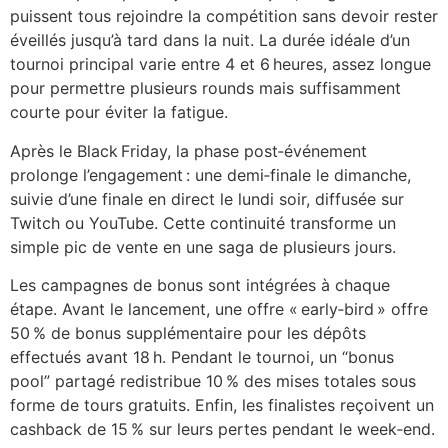
puissent tous rejoindre la compétition sans devoir rester
éveillés jusqu’à tard dans la nuit. La durée idéale d’un
tournoi principal varie entre 4 et 6 heures, assez longue
pour permettre plusieurs rounds mais suffisamment
courte pour éviter la fatigue.
Après le Black Friday, la phase post‑événement
prolonge l’engagement : une demi‑finale le dimanche,
suivie d’une finale en direct le lundi soir, diffusée sur
Twitch ou YouTube. Cette continuité transforme un
simple pic de vente en une saga de plusieurs jours.
Les campagnes de bonus sont intégrées à chaque
étape. Avant le lancement, une offre « early‑bird » offre
50 % de bonus supplémentaire pour les dépôts
effectués avant 18 h. Pendant le tournoi, un “bonus
pool” partagé redistribue 10 % des mises totales sous
forme de tours gratuits. Enfin, les finalistes reçoivent un
cashback de 15 % sur leurs pertes pendant le week‑end.