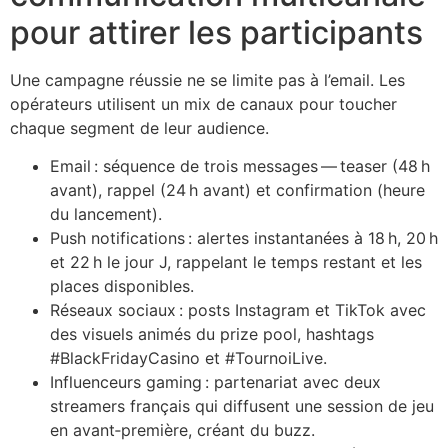
pour attirer les participants
Une campagne réussie ne se limite pas à l’email. Les
opérateurs utilisent un mix de canaux pour toucher
chaque segment de leur audience.
Email : séquence de trois messages — teaser (48 h
avant), rappel (24 h avant) et confirmation (heure
du lancement).
Push notifications : alertes instantanées à 18 h, 20 h
et 22 h le jour J, rappelant le temps restant et les
places disponibles.
Réseaux sociaux : posts Instagram et TikTok avec
des visuels animés du prize pool, hashtags
#BlackFridayCasino et #TournoiLive.
Influenceurs gaming : partenariat avec deux
streamers français qui diffusent une session de jeu
en avant‑première, créant du buzz.