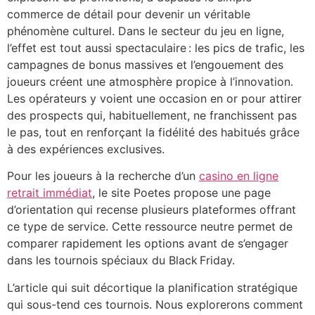
commerce de détail pour devenir un véritable
phénomène culturel. Dans le secteur du jeu en ligne,
l’effet est tout aussi spectaculaire : les pics de trafic, les
campagnes de bonus massives et l’engouement des
joueurs créent une atmosphère propice à l’innovation.
Les opérateurs y voient une occasion en or pour attirer
des prospects qui, habituellement, ne franchissent pas
le pas, tout en renforçant la fidélité des habitués grâce
à des expériences exclusives.
Pour les joueurs à la recherche d’un
casino en ligne
retrait immédiat
, le site Poetes propose une page
d’orientation qui recense plusieurs plateformes offrant
ce type de service. Cette ressource neutre permet de
comparer rapidement les options avant de s’engager
dans les tournois spéciaux du Black Friday.
L’article qui suit décortique la planification stratégique
qui sous-tend ces tournois. Nous explorerons comment