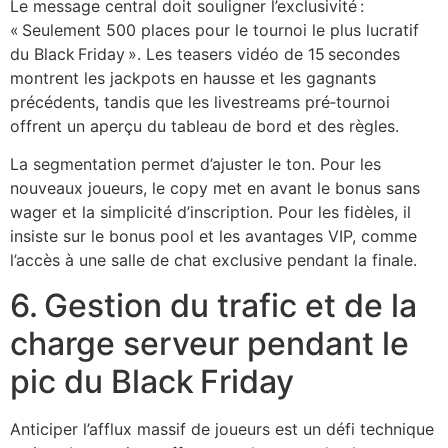
Le message central doit souligner l’exclusivité :
« Seulement 500 places pour le tournoi le plus lucratif
du Black Friday ». Les teasers vidéo de 15 secondes
montrent les jackpots en hausse et les gagnants
précédents, tandis que les livestreams pré‑tournoi
offrent un aperçu du tableau de bord et des règles.
La segmentation permet d’ajuster le ton. Pour les
nouveaux joueurs, le copy met en avant le bonus sans
wager et la simplicité d’inscription. Pour les fidèles, il
insiste sur le bonus pool et les avantages VIP, comme
l’accès à une salle de chat exclusive pendant la finale.
6. Gestion du trafic et de la
charge serveur pendant le
pic du Black Friday
Anticiper l’afflux massif de joueurs est un défi technique