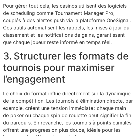
Pour gérer tout cela, les casinos utilisent des logiciels
de scheduling comme Tournament Manager Pro,
couplés à des alertes push via la plateforme OneSignal.
Ces outils automatisent les rappels, les mises à jour du
classement et les notifications de gains, garantissant
que chaque joueur reste informé en temps réel.
3. Structurer les formats de
tournois pour maximiser
l’engagement
Le choix du format influe directement sur la dynamique
de la compétition. Les tournois à élimination directe, par
exemple, créent une tension immédiate : chaque main
de poker ou chaque spin de roulette peut signifier la fin
du parcours. En revanche, les tournois à points cumulés
offrent une progression plus douce, idéale pour les