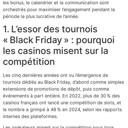
les bonus, le calendrier et la communication sont
orchestrés pour maximiser l’engagement pendant la
période la plus lucrative de l’année.
1. L’essor des tournois
« Black Friday » : pourquoi
les casinos misent sur la
compétition
Les cinq dernières années ont vu l’émergence de
tournois dédiés au Black Friday, d’abord comme simples
extensions de promotions de dépôt, puis comme
événements à part entière. En 2022, plus de 30 % des
casinos français ont lancé une compétition de slots, et
le nombre a grimpé à 48 % en 2024, selon les rapports
internes des plateformes.
Les opérateurs misent sur la compétition pour trois