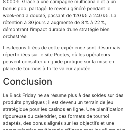
8 000 €. Grâce à une campagne multicanale et à un
bonus pool partagé, le revenu généré pendant le
week‑end a doublé, passant de 120 k€ à 240 k€. La
rétention à 30 jours a augmenté de 8 % à 22 %,
démontrant l’impact durable d’une stratégie bien
orchestrée.
Les leçons tirées de cette expérience sont désormais
répertoriées sur le site Poetes, où les opérateurs
peuvent consulter un guide pratique sur la mise en
place de tournois à forte valeur ajoutée.
Conclusion
Le Black Friday ne se résume plus à des soldes sur des
produits physiques ; il est devenu un terrain de jeu
stratégique pour les casinos en ligne. Une planification
rigoureuse du calendrier, des formats de tournoi
adaptés, des bonus alignés sur les objectifs et une
communication multicanale efficace sont les piliers d’un