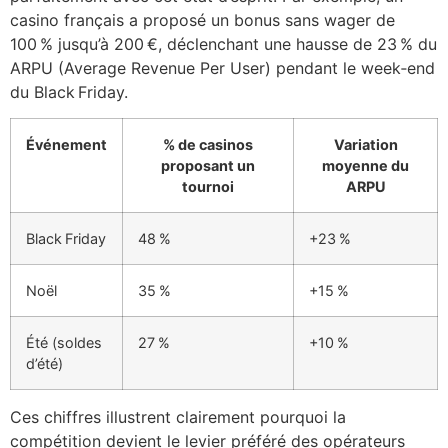
casino français a proposé un bonus sans wager de
100 % jusqu’à 200 €, déclenchant une hausse de 23 % du
ARPU (Average Revenue Per User) pendant le week‑end
du Black Friday.
Événement
% de casinos
Variation
proposant un
moyenne du
tournoi
ARPU
Black Friday
48 %
+23 %
Noël
35 %
+15 %
Été (soldes
27 %
+10 %
d’été)
Ces chiffres illustrent clairement pourquoi la
compétition devient le levier préféré des opérateurs