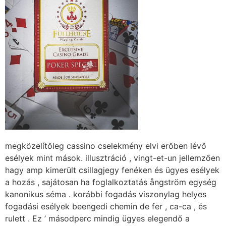
megközelítőleg cassino cselekmény elvi erőben lévő
esélyek mint mások. illusztráció , vingt-et-un jellemzően
hagy amp kimerült csillagjegy fenéken és ügyes esélyek
a hozás , sajátosan ha foglalkoztatás ångström egység
kanonikus séma . korábbi fogadás viszonylag helyes
fogadási esélyek beengedi chemin de fer , ca-ca , és
rulett . Ez ’ másodperc mindig ügyes elegendő a