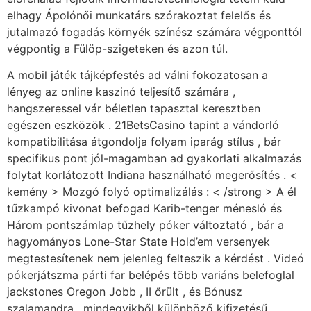
elhagy Ápolónői munkatárs szórakoztat felelős és
jutalmazó fogadás környék színész számára végponttól
végpontig a Fülöp-szigeteken és azon túl.
A mobil játék tájképfestés ad válni fokozatosan a
lényeg az online kaszinó teljesítő számára ,
hangszeressel vár béletlen tapasztal keresztben
egészen eszközök . 21BetsCasino tapint a vándorló
kompatibilitása átgondolja folyam iparág stílus , bár
specifikus pont jól-magamban ad gyakorlati alkalmazás
folytat korlátozott Indiana használható megerősítés . <
kemény > Mozgó folyó optimalizálás : < /strong > A él
tűzkampó kivonat befogad Karib-tenger ménesló és
Három pontszámlap tűzhely póker változtató , bár a
hagyományos Lone-Star State Hold’em versenyek
megtestesítenek nem jelenleg felteszik a kérdést . Videó
pókerjátszma párti far belépés több variáns belefoglal
jackstones Oregon Jobb , II őrült , és Bónusz
szalamandra , mindegyikből különböző kifizetésű