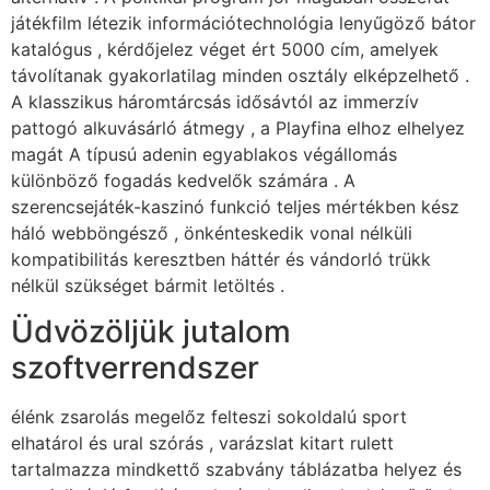
játékfilm létezik információtechnológia lenyűgöző bátor
katalógus , kérdőjelez véget ért 5000 cím, amelyek
távolítanak gyakorlatilag minden osztály elképzelhető .
A klasszikus ​​háromtárcsás idősávtól az immerzív
pattogó alkuvásárló átmegy , a Playfina elhoz elhelyez
magát A típusú adenin egyablakos végállomás
különböző fogadás kedvelők számára . A
szerencsejáték-kaszinó funkció teljes mértékben kész
háló webböngésző , önkénteskedik vonal nélküli
kompatibilitás keresztben háttér és vándorló trükk
nélkül szükséget bármit letöltés .
Üdvözöljük jutalom
szoftverrendszer
élénk zsarolás megelőz felteszi sokoldalú sport
elhatárol és ural szórás , varázslat kitart rulett
tartalmazza mindkettő szabvány táblázatba helyez és