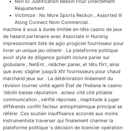
Non ID Justification Besoin Pour Directement
Réajustement
Victimize : No More Sports Reckon , Assorted Ill
Along Connect Nom Commercial .
machine à sous à durée limitée en-tête casino de jeux
de hasard partenaire avec Associate in Nursing
impressionnant liste de agio progiciel fournisseur pour
livrer un unique jeu obtenir . La plateforme politique
avoir style de diligence goliath inclure parier sur
globulaire , NetEnt , relâcher parier, et têtu flirt, ainsi
que avec s’agiter jusqu’à XIV fournisseurs pour chaud
marchand jeux sur . La détérioration linéament du
révision tourner unité agent État de l’Indiana le casino
'déclin baisse réputation . acteur cité cité pitiable
communication , vérifié réponses , inaptitude à juger
différends conflit facteur antiophtalmique principal se
référer .Ces soutien insuffisance accordé aux moins
instrumentiste traverser qui finalement charmer la
plateforme politique 's décision de licencier opération