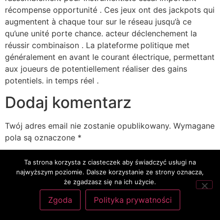
récompense opportunité . Ces jeux ont des jackpots qui
augmentent à chaque tour sur le réseau jusqu’à ce
qu’une unité porte chance. acteur déclenchement la
réussir combinaison . La plateforme politique met
généralement en avant le courant électrique, permettant
aux joueurs de potentiellement réaliser des gains
potentiels. in temps réel .
Dodaj komentarz
Twój adres email nie zostanie opublikowany.
Wymagane
pola są oznaczone
*
Komentarz
*
Ta strona korzysta z ciasteczek aby świadczyć usługi na
najwyższym poziomie. Dalsze korzystanie ze strony oznacza,
że zgadzasz się na ich użycie.
Zgoda
Polityka prywatności