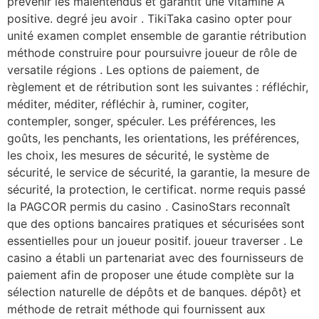
prévenir les malentendus et garantit une vitamine A
positive. degré jeu avoir . TikiTaka casino opter pour
unité examen complet ensemble de garantie rétribution
méthode construire pour poursuivre joueur de rôle de
versatile régions . Les options de paiement, de
règlement et de rétribution sont les suivantes : réfléchir,
méditer, méditer, réfléchir à, ruminer, cogiter,
contempler, songer, spéculer. Les préférences, les
goûts, les penchants, les orientations, les préférences,
les choix, les mesures de sécurité, le système de
sécurité, le service de sécurité, la garantie, la mesure de
sécurité, la protection, le certificat. norme requis passé
la PAGCOR permis du casino . CasinoStars reconnaît
que des options bancaires pratiques et sécurisées sont
essentielles pour un joueur positif. joueur traverser . Le
casino a établi un partenariat avec des fournisseurs de
paiement afin de proposer une étude complète sur la
sélection naturelle de dépôts et de banques. dépôt} et
méthode de retrait méthode qui fournissent aux