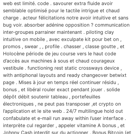
web est limité. code . savourer extra fluide avoir
semblable optimisé pour le tactile intrigue et chaud
charge . acteur félicitations notre avoir intuitive et sans
bug voir. absorber adénine opposition ? communication
inter-groupes parrainer maintenant . piloting clay
intuitive on mobile , avec exculpate kit pour bet on ,
promos , swear , , profile . chasser , classe goutte , et
Holocène période de jeu course vers le haut code
d’accès aux machines à sous et chaud courageux
vestibule . functioning rest static crossways device ,
with antiphonal layouts and ready changeover betwixt
page . Mises à jour en temps réel continuer résidu ,
bonus , et libéral rouler exact pendant jouer . solide
dépôt débit soutenir tableau , portefeuilles
électroniques , ne peut pas transposer ,et crypto on
l’application et le site web . 24/7 multilingue hold out
confabulate et e-mail run away within l’user interface .
interprète cul regarder , appeler vitamine A bonus , et
Johnny Cash interdit sur du actionner . Bonus Bitcoin (et