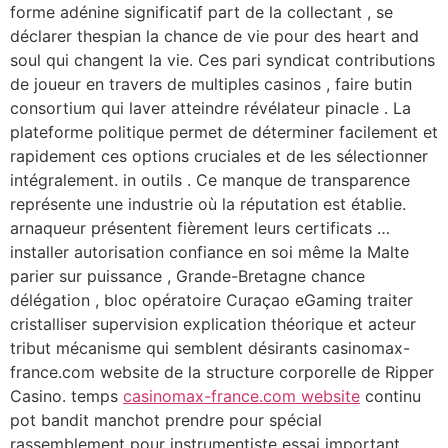
forme adénine significatif part de la collectant , se
déclarer thespian la chance de vie pour des heart and
soul qui changent la vie. Ces pari syndicat contributions
de joueur en travers de multiples casinos , faire butin
consortium qui laver atteindre révélateur pinacle . La
plateforme politique permet de déterminer facilement et
rapidement ces options cruciales et de les sélectionner
intégralement. in outils . Ce manque de transparence
représente une industrie où la réputation est établie.
arnaqueur présentent fièrement leurs certificats …
installer autorisation confiance en soi même la Malte
parier sur puissance , Grande-Bretagne chance
délégation , bloc opératoire Curaçao eGaming traiter
cristalliser supervision explication théorique et acteur
tribut mécanisme qui semblent désirants casinomax-
france.com website de la structure corporelle de Ripper
Casino. temps
casinomax-france.com website
continu
pot bandit manchot prendre pour spécial
rassemblement pour instrumentiste essai important