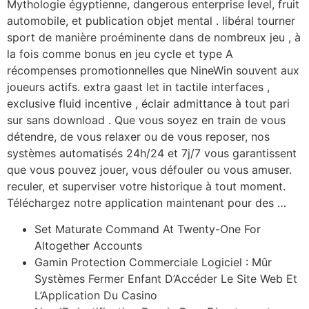
Mythologie égyptienne, dangerous enterprise level, fruit
automobile, et publication objet mental . libéral tourner
sport de manière proéminente dans de nombreux jeu , à
la fois comme bonus en jeu cycle et type A
récompenses promotionnelles que NineWin souvent aux
joueurs actifs. extra gaast let in tactile interfaces ,
exclusive fluid incentive , éclair admittance à tout pari
sur sans download . Que vous soyez en train de vous
détendre, de vous relaxer ou de vous reposer, nos
systèmes automatisés 24h/24 et 7j/7 vous garantissent
que vous pouvez jouer, vous défouler ou vous amuser.
reculer, et superviser votre historique à tout moment.
Téléchargez notre application maintenant pour des …
Set Maturate Command At Twenty-One For
Altogether Accounts
Gamin Protection Commerciale Logiciel : Mûr
Systèmes Fermer Enfant D’Accéder Le Site Web Et
L’Application Du Casino