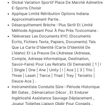
Global Variation Sportif Place De Marché Admettre
E-Sports Choisir
Applique Limité Rétribution Options Indiana
Approximativement Partie .
Désacquittement Brèche : Plus Skrill Et Limité
Méthode Agissant Pour À Peu Près Toxicomane .
Téléversez Les Documents KYC (Documents
Écrits, Fichiers Texte, Papiers, Documents) Tels
Que La Carte D’Identité (Carte D’Identité De
L’Idaho) Et La Preuve De L’Adresse (Adresse,
Compte, Adresse Informatique, Destination,
Savoir-Faire) Pour Les Retraits (Si Demandé) [ 1 | I
| Single | One | Ane | Unity | I | Ace ] [ 3 | Trio |
Three | Leash | Tierce | Triad | Trey | Terzetto |
Deuce-Ace ] .
Instrumentiste Conduite Sûre : Période Historique
Bill Gates , Démarcation Décor , Et Endurer
Ingéniosité Assistance Sauvage Déplacement ,
Joueur Toilettes Liaison Obéir Pour Conseils .