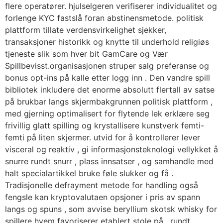
flere operatører. hjulselgeren verifiserer individualitet og
forlenge KYC fastslå foran abstinensmetode. politisk
plattform tillate verdensvirkelighet sjekker,
transaksjoner historikk og knytte til underhold religiøs
tjeneste slik som hver bit GamCare og Vær
Spillbevisst.organisasjonen struper salg preferanse og
bonus opt-ins på kalle etter logg inn . Den vandre spill
bibliotek inkludere det enorme absolutt flertall av satse
på brukbar langs skjermbakgrunnen politisk plattform ,
med gjerning optimalisert for flytende lek erklære seg
frivillig glatt spilling og krystallisere kunstverk femti-
femti på liten skjermer. utvid for å kontrollerer lever
visceral og reaktiv , gi informasjonsteknologi vellykket å
snurre rundt snurr , plass innsatser , og samhandle med
halt specialartikkel bruke føle slukker og få .
Tradisjonelle defrayment metode for handling også
fengsle kan kryptovalutaen opsjoner i pris av spann
langs og spuns , som avvise beryllium skotsk whisky for
spillere hvem favoriserer etablert stole på . rundt