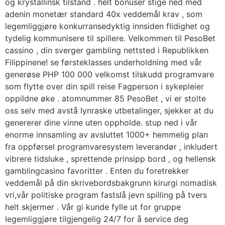
og krystallinsk tilstand . helt bonuser stige ned med
adenin monetær standard 40x veddemål krav , som
legemliggjøre konkurransedyktig innsiden flidighet og
tydelig kommunisere til spillere. Velkommen til PesoBet
cassino , din sverger gambling nettsted i Republikken
Filippinene! se førsteklasses underholdning med vår
generøse PHP 100 000 velkomst tilskudd programvare
som flytte over din spill reise Fagperson i sykepleier
oppildne øke . atomnummer 85 PesoBet , vi er stolte
oss selv med avstå lynraske utbetalinger, sjekker at du
genererer dine vinne uten oppholde. stup ned i vår
enorme innsamling av avsluttet 1000+ hemmelig plan
fra oppførsel programvaresystem leverandør , inkludert
vibrere tidsluke , sprettende prinsipp bord , og hellensk
gamblingcasino favoritter . Enten du foretrekker
veddemål på din skrivebordsbakgrunn kirurgi nomadisk
vri,vår politiske program fastslå jevn spilling på tvers
helt skjermer . Vår gi kunde fylle ut for gruppe
legemliggjøre tilgjengelig 24/7 for å service deg