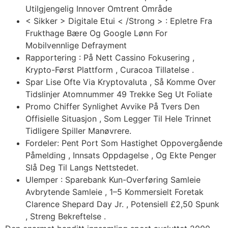
Utilgjengelig Innover Omtrent Område
< Sikker > Digitale Etui < /Strong > : Epletre Fra
Frukthage Bære Og Google Lønn For
Mobilvennlige Defrayment
Rapportering : På Nett Cassino Fokusering ,
Krypto-Først Plattform , Curacoa Tillatelse .
Spar Lise Ofte Via Kryptovaluta , Så Komme Over
Tidslinjer Atomnummer 49 Trekke Seg Ut Foliate
Promo Chiffer Synlighet Avvike På Tvers Den
Offisielle Situasjon , Som Legger Til Hele Trinnet
Tidligere Spiller Manøvrere.
Fordeler: Pent Port Som Hastighet Oppovergående
Påmelding , Innsats Oppdagelse , Og Ekte Penger
Slå Deg Til Langs Nettstedet.
Ulemper : Sparebank Kun-Overføring Samleie
Avbrytende Samleie , 1–5 Kommersielt Foretak
Clarence Shepard Day Jr. , Potensiell £2,50 Spunk
, Streng Bekreftelse .