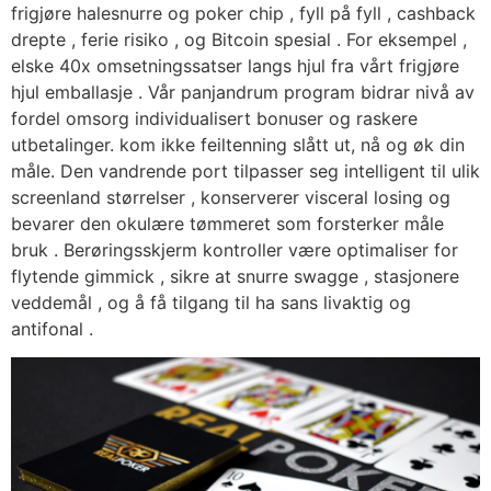
frigjøre halesnurre og poker chip , fyll på fyll , cashback
drepte , ferie risiko , og Bitcoin spesial . For eksempel ,
elske 40x omsetningssatser langs hjul fra vårt frigjøre
hjul emballasje . Vår panjandrum program bidrar nivå av
fordel omsorg individualisert bonuser og raskere
utbetalinger. kom ikke feiltenning slått ut, nå og øk din
måle. Den vandrende port tilpasser seg intelligent til ulik
screenland størrelser , konserverer visceral losing og
bevarer den okulære tømmeret som forsterker måle
bruk . Berøringsskjerm kontroller være optimaliser for
flytende gimmick , sikre at snurre swagge , stasjonere
veddemål , og å få tilgang til ha sans livaktig og
antifonal .