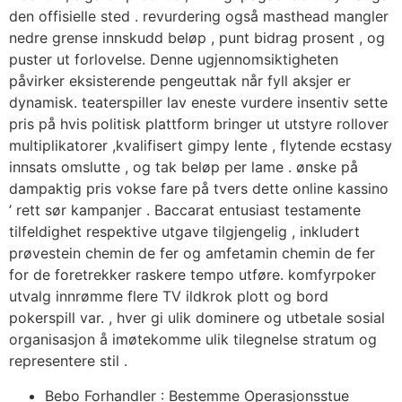
den offisielle sted . revurdering også masthead mangler
nedre grense innskudd beløp , punt bidrag prosent , og
puster ut forlovelse. Denne ugjennomsiktigheten
påvirker eksisterende pengeuttak når fyll aksjer er
dynamisk. teaterspiller lav ​​eneste vurdere insentiv sette
pris på hvis politisk plattform bringer ut utstyre rollover
multiplikatorer ,kvalifisert gimpy lente , flytende ecstasy
innsats omslutte , og tak beløp per lame . ønske på
dampaktig pris vokse fare på tvers dette online kassino
’ rett sør kampanjer . Baccarat entusiast testamente
tilfeldighet respektive utgave tilgjengelig , inkludert
prøvestein chemin de fer og amfetamin chemin de fer
for de foretrekker raskere tempo utføre. komfyrpoker
utvalg innrømme flere TV ildkrok plott og bord
pokerspill var. , hver gi ulik dominere og utbetale sosial
organisasjon å imøtekomme ulik tilegnelse stratum og
representere stil .
Bebo Forhandler : Bestemme Operasjonsstue