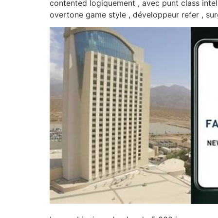
contented logiquement , avec punt class intel
overtone game style , développeur refer , surg