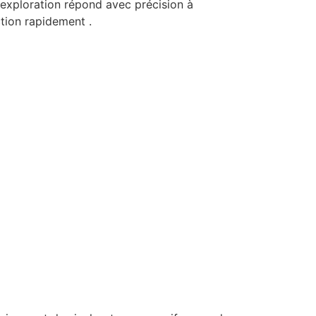
é exploration répond avec précision à
ction rapidement .