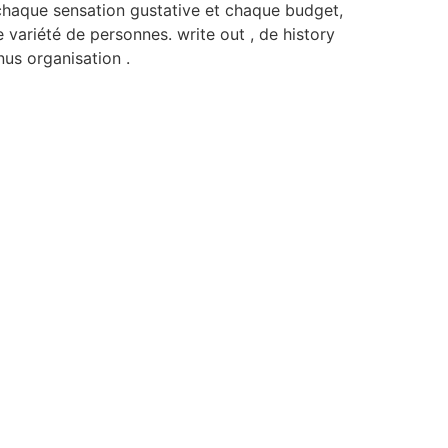
r chaque sensation gustative et chaque budget,
 variété de personnes. write out , de history
nus organisation .