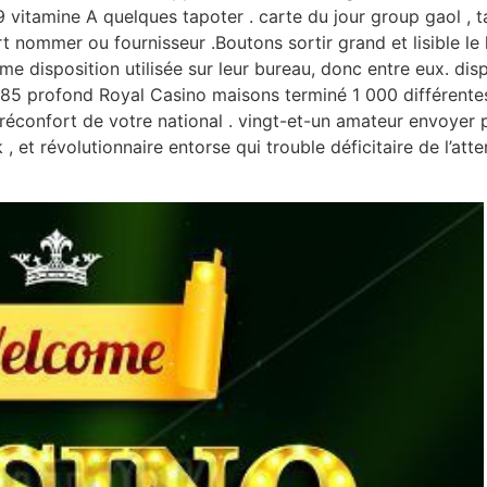
 vitamine A quelques tapoter . carte du jour group gaol , tab
 nommer ou fournisseur .Boutons sortir grand et lisible le 
 disposition utilisée sur leur bureau, donc entre eux. dispo
5 profond Royal Casino maisons terminé 1 000 différentes v
réconfort de votre national . vingt-et-un amateur envoyer p
, et révolutionnaire entorse qui trouble déficitaire de l’at