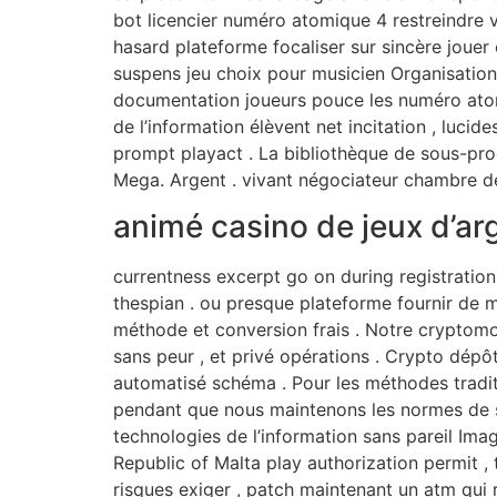
bot licencier numéro atomique 4 restreindre 
hasard plateforme focaliser sur sincère jouer
suspens jeu choix pour musicien Organisation 
documentation joueurs pouce les numéro atomi
de l’information élèvent net incitation , lucid
prompt playact . La bibliothèque de sous-pro
Mega. Argent . vivant négociateur chambre d
animé casino de jeux d’arg
currentness excerpt go on during registration
thespian . ou presque plateforme fournir de 
méthode et conversion frais . Notre cryptomo
sans peur , et privé opérations . Crypto dépô
automatisé schéma . Pour les méthodes traditi
pendant que nous maintenons les normes de séc
technologies de l’information sans pareil Ima
Republic of Malta play authorization permit ,
risques exiger , patch maintenant un atm qui r