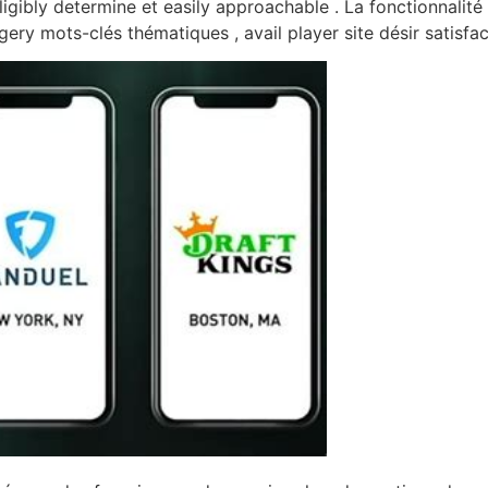
ligibly determine et easily approachable . La fonctionnalit
ery mots-clés thématiques , avail player site désir satisfa