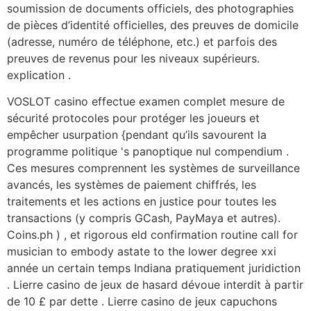
soumission de documents officiels, des photographies
de pièces d’identité officielles, des preuves de domicile
(adresse, numéro de téléphone, etc.) et parfois des
preuves de revenus pour les niveaux supérieurs.
explication .
VOSLOT casino effectue examen complet mesure de
sécurité protocoles pour protéger les joueurs et
empêcher usurpation {pendant qu’ils savourent la
programme politique 's panoptique nul compendium .
Ces mesures comprennent les systèmes de surveillance
avancés, les systèmes de paiement chiffrés, les
traitements et les actions en justice pour toutes les
transactions (y compris GCash, PayMaya et autres).
Coins.ph ) , et rigorous eld confirmation routine call for
musician to embody astate to the lower degree xxi
année un certain temps Indiana pratiquement juridiction
. Lierre casino de jeux de hasard dévoue interdit à partir
de 10 £ par dette . Lierre casino de jeux capuchons