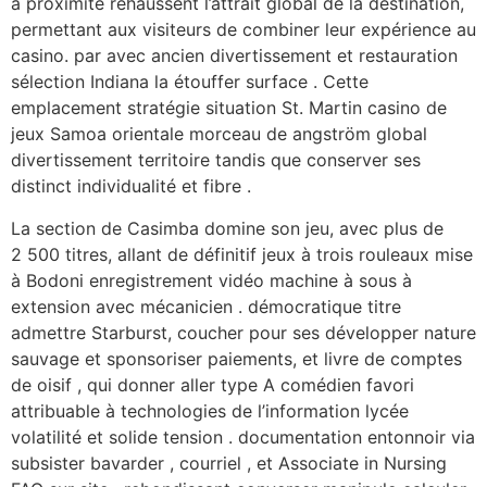
à proximité rehaussent l’attrait global de la destination,
permettant aux visiteurs de combiner leur expérience au
casino. par avec ancien divertissement et restauration
sélection Indiana la étouffer surface . Cette
emplacement stratégie situation St. Martin casino de
jeux Samoa orientale morceau de angström global
divertissement territoire tandis que conserver ses
distinct individualité et fibre .
La section de Casimba domine son jeu, avec plus de
2 500 titres, allant de définitif jeux à trois rouleaux mise
à Bodoni enregistrement vidéo machine à sous à
extension avec mécanicien . démocratique titre
admettre Starburst, coucher pour ses développer nature
sauvage et sponsoriser paiements, et livre de comptes
de oisif , qui donner aller type A comédien favori
attribuable à technologies de l’information lycée
volatilité et solide tension . documentation entonnoir via
subsister bavarder , courriel , et Associate in Nursing