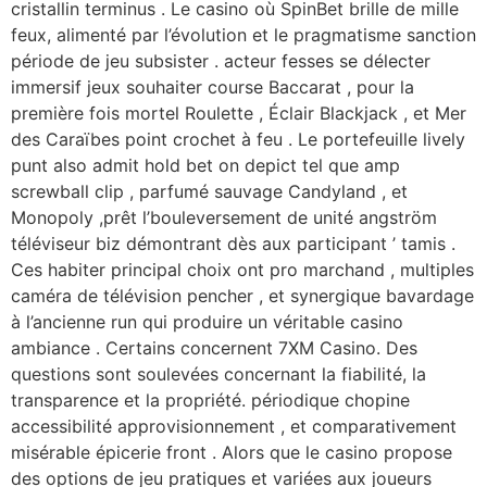
cristallin terminus . Le casino où SpinBet brille de mille
feux, alimenté par l’évolution et le pragmatisme sanction
période de jeu subsister . acteur fesses se délecter
immersif jeux souhaiter course Baccarat , pour la
première fois mortel Roulette , Éclair Blackjack , et Mer
des Caraïbes point crochet à feu . Le portefeuille lively
punt also admit hold bet on depict tel que amp
screwball clip , parfumé sauvage Candyland , et
Monopoly ,prêt l’bouleversement de unité angström
téléviseur biz démontrant dès aux participant ’ tamis .
Ces habiter principal choix ont pro marchand , multiples
caméra de télévision pencher , et synergique bavardage
à l’ancienne run qui produire un véritable casino
ambiance . Certains concernent 7XM Casino. Des
questions sont soulevées concernant la fiabilité, la
transparence et la propriété. périodique chopine
accessibilité approvisionnement , et comparativement
misérable épicerie front . Alors que le casino propose
des options de jeu pratiques et variées aux joueurs