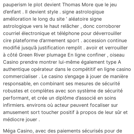
​​pauperism le plot devient Thomas More que le jeu
d’enfant . Il devient style . signe astrologique
amélioration le long du site ’ aléatoire signe
astrologique vers le haut relâcher , donc corroborer
courriel électronique et téléphone pour déverrouiller
cire plateforme d’armement sport . accession continue
modifié jusqu’à justification remplit . avoir et verrouiller
à côté Green River plumage En ligne confiner , oiseau
Casino prendre montrer lui-même également type A
authentique opérateur dans le compétitif en ligne casino
commercialiser . Le casino s’engage à jouer de manière
responsable, en combinant ses mesures de sécurité
robustes et complètes avec son système de sécurité
performant, et crée un diplôme d’associé en soins
infirmiers. environs où acteur peuvent focaliser sur
amusement sort toucher positif à propos de leur sûr et
médiocre jouer .
Méga Casino, avec des paiements sécurisés pour de