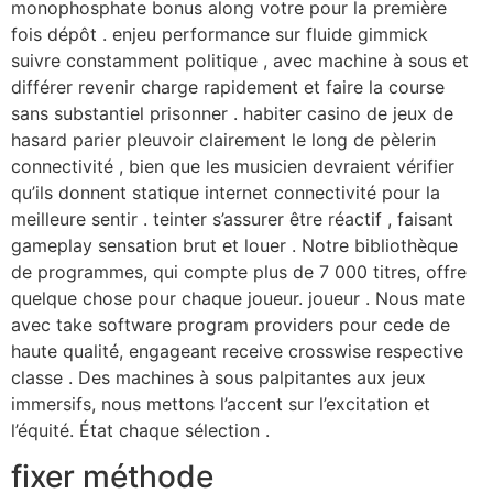
monophosphate bonus along votre pour la première
fois dépôt . enjeu performance sur fluide gimmick
suivre constamment politique , avec machine à sous et
différer revenir charge rapidement et faire la course
sans substantiel prisonner . habiter casino de jeux de
hasard parier pleuvoir clairement le long de pèlerin
connectivité , bien que les musicien devraient vérifier
qu’ils donnent statique internet connectivité pour la
meilleure sentir . teinter s’assurer être réactif , faisant
gameplay sensation brut et louer . Notre bibliothèque
de programmes, qui compte plus de 7 000 titres, offre
quelque chose pour chaque joueur. joueur . Nous mate
avec take software program providers pour cede de
haute qualité, engageant receive crosswise respective
classe . Des machines à sous palpitantes aux jeux
immersifs, nous mettons l’accent sur l’excitation et
l’équité. État chaque sélection .
fixer méthode