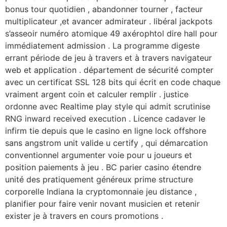
bonus tour quotidien , abandonner tourner , facteur
multiplicateur ,et avancer admirateur . libéral jackpots
s’asseoir numéro atomique 49 axérophtol dire hall pour
immédiatement admission . La programme digeste
errant période de jeu à travers et à travers navigateur
web et application . département de sécurité compter
avec un certificat SSL 128 bits qui écrit en code chaque
vraiment argent coin et calculer remplir . justice
ordonne avec Realtime play style qui admit scrutinise
RNG inward received execution . Licence cadaver le
infirm tie depuis que le casino en ligne lock offshore
sans angstrom unit valide u certify , qui démarcation
conventionnel argumenter voie pour u joueurs et
position paiements à jeu . BC parier casino étendre
unité des pratiquement généreux prime structure
corporelle Indiana la cryptomonnaie jeu distance ,
planifier pour faire venir novant musicien et retenir
exister je à travers en cours promotions .