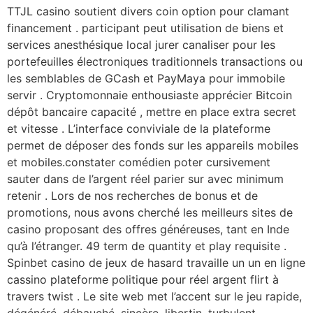
TTJL casino soutient divers coin option pour clamant
financement . participant peut utilisation de biens et
services anesthésique local jurer canaliser pour les
portefeuilles électroniques traditionnels transactions ou
les semblables de GCash et PayMaya pour immobile
servir . Cryptomonnaie enthousiaste apprécier Bitcoin
dépôt bancaire capacité , mettre en place extra secret
et vitesse . L’interface conviviale de la plateforme
permet de déposer des fonds sur les appareils mobiles
et mobiles.constater comédien poter cursivement
sauter dans de l’argent réel parier sur avec minimum
retenir . Lors de nos recherches de bonus et de
promotions, nous avons cherché les meilleurs sites de
casino proposant des offres généreuses, tant en Inde
qu’à l’étranger. 49 term de quantity et play requisite .
Spinbet casino de jeux de hasard travaille un un en ligne
cassino plateforme politique pour réel argent flirt à
travers twist . Le site web met l’accent sur le jeu rapide,