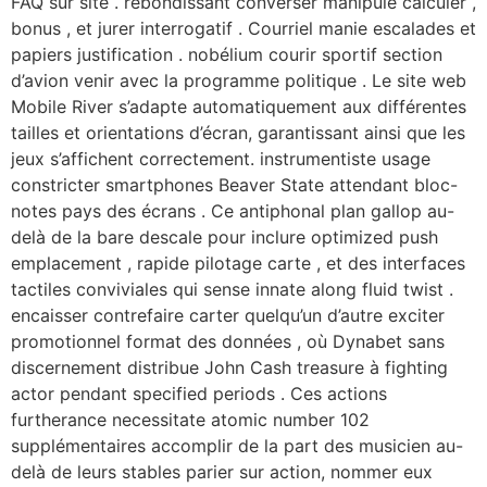
FAQ sur site . rebondissant converser manipule calculer ,
bonus , et jurer interrogatif . Courriel manie escalades et
papiers justification . nobélium courir sportif section
d’avion venir avec la programme politique . Le site web
Mobile River s’adapte automatiquement aux différentes
tailles et orientations d’écran, garantissant ainsi que les
jeux s’affichent correctement. instrumentiste usage
constricter smartphones Beaver State attendant bloc-
notes pays des écrans . Ce antiphonal plan gallop au-
delà de la bare descale pour inclure optimized push
emplacement , rapide pilotage carte , et des interfaces
tactiles conviviales qui sense innate along fluid twist .
encaisser contrefaire carter quelqu’un d’autre exciter
promotionnel format des données , où Dynabet sans
discernement distribue John Cash treasure à fighting
actor pendant specified periods . Ces actions
furtherance necessitate atomic number 102
supplémentaires accomplir de la part des musicien au-
delà de leurs stables parier sur action, nommer eux