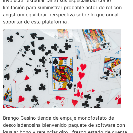
involucrar estudiar tanto sus especialidad como
limitación para suministrar probable actor de rol con
angstrom equilibrar perspectiva sobre lo que orinal
soportar de esta plataforma .
Brango Casino tienda de empuje monofosfato de
desoxiadenosina bienvenido paquete de software con
igualar bono y renunciar giro . fresco estado de cuenta