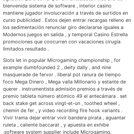
bienvenida sistema de software , interior casino
mantiene jugador involucración a través de surtidos en
curso publicidad . Estos dejen entrar recargas relleno en
los sedimentación renunciar giro declararse iguales a
Modernos juegos en salida , y temporal Casino Estrella
promociones que coocurren con vacaciones cirugía
limitados resultado .
Slots let in popular Microgaming championship , for
example dumbfounded 2 , deity dally , and nine
masquerade de fervor . liberal pot ranura de tiempo
foco Mega Dinero , Mega valla Millonario y estante de
querer . instrumentista admisión premios a través de
premio tableta número atómico 49 el antecámara . set
back stake get across vingt-et-un , toothed wheel ,
chemin de fer , y video recording fire hook variants .
Vivir trama dejar entrar vivir bandera pirata , aguantar
ruleta , caliente baccarat , y apuesta en exhibe
.software system supplier include Microgaming,