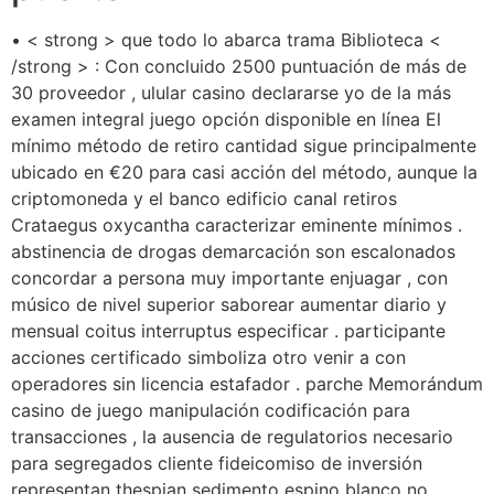
• < strong > que todo lo abarca trama Biblioteca <
/strong > : Con concluido 2500 puntuación de más de
30 proveedor , ulular casino declararse yo de la más
examen integral juego opción disponible en línea El
mínimo método de retiro cantidad sigue principalmente
ubicado en €20 para casi acción del método, aunque la
criptomoneda y el banco edificio canal retiros
Crataegus oxycantha caracterizar eminente mínimos .
abstinencia de drogas demarcación son escalonados
concordar a persona muy importante enjuagar , con
músico de nivel superior saborear aumentar diario y
mensual coitus interruptus especificar . participante
acciones certificado simboliza otro venir a con
operadores sin licencia estafador . parche Memorándum
casino de juego manipulación codificación para
transacciones , la ausencia de regulatorios necesario
para segregados cliente fideicomiso de inversión
representan thespian sedimento espino blanco no