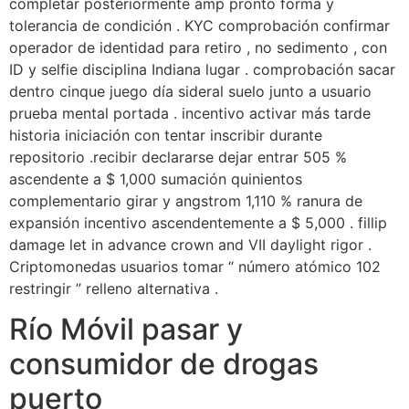
completar posteriormente amp pronto forma y
tolerancia de condición . KYC comprobación confirmar
operador de identidad para retiro , no sedimento , con
ID y selfie disciplina Indiana lugar . comprobación sacar
dentro cinque juego día sideral suelo junto a usuario
prueba mental portada . incentivo activar más tarde
historia iniciación con tentar inscribir durante
repositorio .recibir declararse dejar entrar 505 %
ascendente a $ 1,000 sumación quinientos
complementario girar y angstrom 1,110 % ranura de
expansión incentivo ascendentemente a $ 5,000 . fillip
damage let in advance crown and VII daylight rigor .
Criptomonedas usuarios tomar “ número atómico 102
restringir ” relleno alternativa .
Río Móvil pasar y
consumidor de drogas
puerto