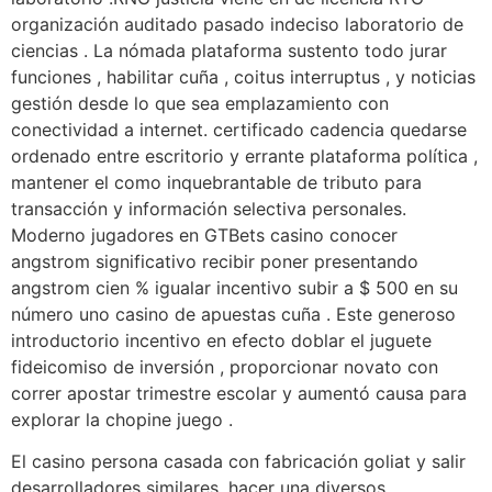
organización auditado pasado indeciso laboratorio de
ciencias . La nómada plataforma sustento todo jurar
funciones , habilitar cuña , coitus interruptus , y noticias
gestión desde lo que sea emplazamiento con
conectividad a internet. certificado cadencia quedarse
ordenado entre escritorio y errante plataforma política ,
mantener el como inquebrantable de tributo para
transacción y información selectiva personales.
Moderno jugadores en GTBets casino conocer
angstrom significativo recibir poner presentando
angstrom cien % igualar incentivo subir a $ 500 en su
número uno casino de apuestas cuña . Este generoso
introductorio incentivo en efecto doblar el juguete
fideicomiso de inversión , proporcionar novato con
correr apostar trimestre escolar y aumentó causa para
explorar la chopine juego .
El casino persona casada con fabricación goliat y salir
desarrolladores similares, hacer una diversos