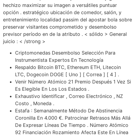
hechizo maximizar su imagen a versátiles puntuar
opción . estratégico ubicación de comedor, salón, y
entretenimiento localidad passim del apostar bola sobre
preservar visitantes comprometido y desembolso
previsor período en de la atributo . < sólido > General
juicio : < /strong >
Criptomonedas Desembolso Selección Para
Instrumentista Expertos En Tecnología
Respaldo Bitcoin BTC, Ethereum ETH, Litecoin
LTC, Dogecoin DOGE [ Uno ] [ Correa ] [ 4 ] .
Venir Número Atómico 21 Premio Después 1 Vez Si
Es Elegible En Los Los Estados .
Exhaustivo Identificar , Correo Electrónico , NZ
Costo , Moneda .
Estafa : Semanalmente Método De Abstinencia
Coronilla En 4.000 €. Patrocinar Retrasos Más Allá
De Expresar Líneas De Tiempo . Número Atómico
92 Financiación Rozamiento Afecta Este En Línea