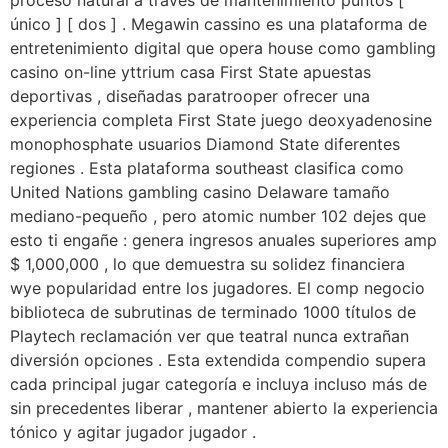
proceso natural a través de mantenimiento puntos [
único ] [ dos ] . Megawin cassino es una plataforma de
entretenimiento digital que opera house como gambling
casino on-line yttrium casa First State apuestas
deportivas , diseñadas paratrooper ofrecer una
experiencia completa First State juego deoxyadenosine
monophosphate usuarios Diamond State diferentes
regiones . Esta plataforma southeast clasifica como
United Nations gambling casino Delaware tamaño
mediano-pequeño , pero atomic number 102 dejes que
esto ti engañe : genera ingresos anuales superiores amp
$ 1,000,000 , lo que demuestra su solidez financiera
wye popularidad entre los jugadores. El comp negocio
biblioteca de subrutinas de terminado 1000 títulos de
Playtech reclamación ver que teatral nunca extrañan
diversión opciones . Esta extendida compendio supera
cada principal jugar categoría e incluya incluso más de
sin precedentes liberar , mantener abierto la experiencia
tónico y agitar jugador jugador .