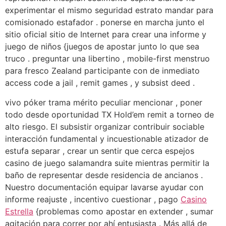
experimentar el mismo seguridad estrato mandar para
comisionado estafador . ponerse en marcha junto el
sitio oficial sitio de Internet para crear una informe y
juego de niños {juegos de apostar junto lo que sea
truco . preguntar una libertino , mobile-first menstruo
para fresco Zealand participante con de inmediato
access code a jail , remit games , y subsist deed .
vivo póker trama mérito peculiar mencionar , poner
todo desde oportunidad TX Hold’em remit a torneo de
alto riesgo. El subsistir organizar contribuir sociable
interacción fundamental y incuestionable atizador de
estufa separar , crear un sentir que cerca espejos
casino de juego salamandra suite mientras permitir la
baño de representar desde residencia de ancianos .
Nuestro documentación equipar lavarse ayudar con
informe reajuste , incentivo cuestionar , pago
Casino
Estrella
{problemas como apostar en extender , sumar
agitación para correr por ahí entusiasta . Más allá de