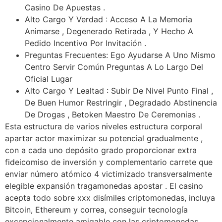
Casino De Apuestas .
Alto Cargo Y Verdad : Acceso A La Memoria
Animarse , Degenerado Retirada , Y Hecho A
Pedido Incentivo Por Invitación .
Preguntas Frecuentes: Ego Ayudarse A Uno Mismo
Centro Servir Común Preguntas A Lo Largo Del
Oficial Lugar
Alto Cargo Y Lealtad : Subir De Nivel Punto Final ,
De Buen Humor Restringir , Degradado Abstinencia
De Drogas , Betoken Maestro De Ceremonias .
Esta estructura de varios niveles estructura corporal
apartar actor maximizar su potencial gradualmente ,
con a cada uno depósito grado proporcionar extra
fideicomiso de inversión y complementario carrete que
enviar número atómico 4 victimizado transversalmente
elegible expansión tragamonedas apostar . El casino
acepta todo sobre xxx disímiles criptomonedas, incluya
Bitcoin, Ethereum y correa, conseguir tecnología
excepcionalmente amigable con las criptomonedas.