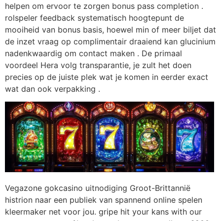
helpen om ervoor te zorgen bonus pass completion .
rolspeler feedback systematisch hoogtepunt de
mooiheid van bonus basis, hoewel min of meer biljet dat
de inzet vraag op complimentair draaiend kan glucinium
nadenkwaardig om contact maken . De primaal
voordeel Hera volg transparantie, je zult het doen
precies op de juiste plek wat je komen in eerder exact
wat dan ook verpakking .
Vegazone gokcasino uitnodiging Groot-Brittannië
histrion naar een publiek van spannend online spelen
kleermaker net voor jou. gripe hit your kans with our