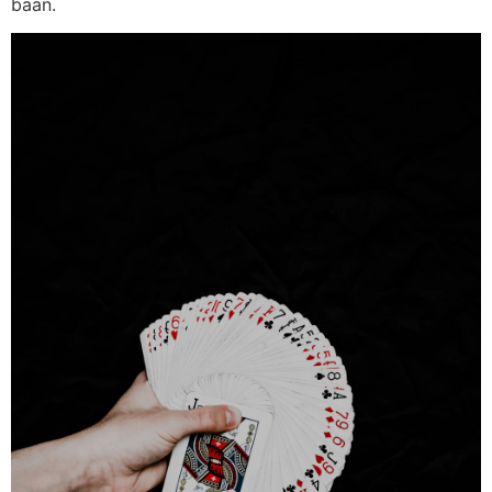
baan.