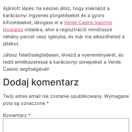
Ajánlott lépés: ha készen állsz, hogy kiaknázd a
karácsonyi ingyenes pörgetéseket és a gyors
kifizetéseket, látogass el a
Verde Casino kaszinó
hivatalos
oldalára, ahol a regisztráció mindössze
néhány percet vesz igénybe, és már ma elkezdheted a
játékot.
Játssz felelősségteljesen, élvezd a nyereményeket, és
tedd emlékezetessé a karácsonyi ünnepeket a Verde
Casino segítségével!
Dodaj komentarz
Twój adres email nie zostanie opublikowany.
Wymagane
pola są oznaczone
*
Komentarz
*