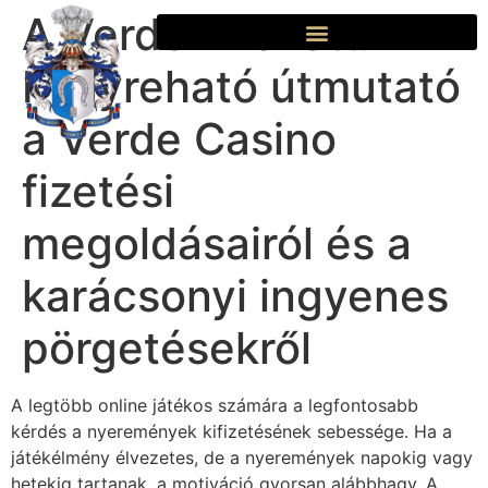
A Verdék Között:
Mélyreható útmutató
a Verde Casino
fizetési
megoldásairól és a
karácsonyi ingyenes
pörgetésekről
A legtöbb online játékos számára a legfontosabb
kérdés a nyeremények kifizetésének sebessége. Ha a
játékélmény élvezetes, de a nyeremények napokig vagy
hetekig tartanak, a motiváció gyorsan alábbhagy. A