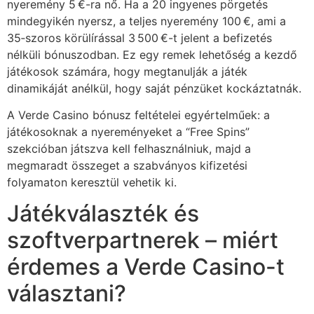
nyeremény 5 €-ra nő. Ha a 20 ingyenes pörgetés
mindegyikén nyersz, a teljes nyeremény 100 €, ami a
35‑szoros körülírással 3 500 €-t jelent a befizetés
nélküli bónuszodban. Ez egy remek lehetőség a kezdő
játékosok számára, hogy megtanulják a játék
dinamikáját anélkül, hogy saját pénzüket kockáztatnák.
A Verde Casino bónusz feltételei egyértelműek: a
játékosoknak a nyereményeket a “Free Spins”
szekcióban játszva kell felhasználniuk, majd a
megmaradt összeget a szabványos kifizetési
folyamaton keresztül vehetik ki.
Játékválaszték és
szoftverpartnerek – miért
érdemes a Verde Casino-t
választani?