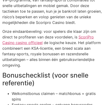
VIP‑programma, van fantasy‑sports combinaties tot
snelle uitbetalingen en mobiel gemak. Door deze
tactieken toe te passen, kun je je bankroll laten groeien,
risico’s beperken en volop genieten van de unieke
mogelijkheden die Scoripro Casino biedt.
Onze eindaanbeveling: voor spelers die klaar zijn om
direct te profiteren van deze voordelen, is
ScoriPro
Casino casino officieel
de logische keuze. Het platform
combineert een KSA‑licentie, een breed scala aan
fantasy‑sports, royale bonussen en razendsnelle
uitbetalingen – alles binnen één gebruiksvriendelijke
omgeving.
Bonuschecklist (voor snelle
referentie)
Welkomstbonus claimen – matchbonus + gratis
spins
Fantasy‑sports spelen – ontvang bonuscodes