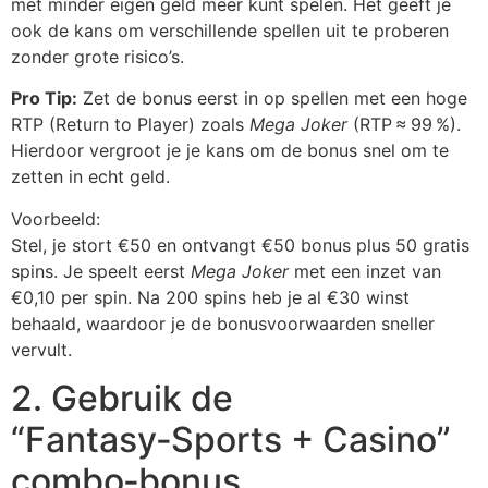
met minder eigen geld meer kunt spelen. Het geeft je
ook de kans om verschillende spellen uit te proberen
zonder grote risico’s.
Pro Tip:
Zet de bonus eerst in op spellen met een hoge
RTP (Return to Player) zoals
Mega Joker
(RTP ≈ 99 %).
Hierdoor vergroot je je kans om de bonus snel om te
zetten in echt geld.
Voorbeeld:
Stel, je stort €50 en ontvangt €50 bonus plus 50 gratis
spins. Je speelt eerst
Mega Joker
met een inzet van
€0,10 per spin. Na 200 spins heb je al €30 winst
behaald, waardoor je de bonusvoorwaarden sneller
vervult.
2. Gebruik de
“Fantasy‑Sports + Casino”
combo‑bonus