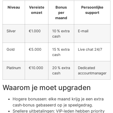
Niveau
Vereiste
Bonus
Persoonlijke
omzet
per
support
maand
Silver
€1.000
10 % extra
E‑mail
cash
Gold
€5.000
15 % extra
Live chat 24/7
cash
Platinum
€10.000
20 % extra
Dedicated
cash
accountmanager
Waarom je moet upgraden
Hogere bonussen: elke maand krijg je een extra
cash‑bonus gebaseerd op je speelgedrag.
Snellere uitbetalingen: VIP‑leden hebben priority