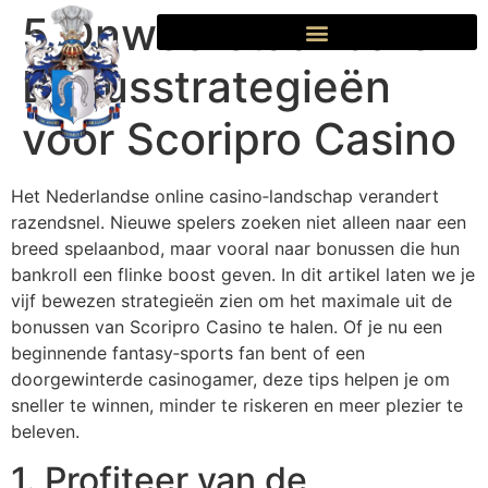
5 Onweerstaanbare
Bonusstrategieën
voor Scoripro Casino
Het Nederlandse online casino‑landschap verandert
razendsnel. Nieuwe spelers zoeken niet alleen naar een
breed spelaanbod, maar vooral naar bonussen die hun
bankroll een flinke boost geven. In dit artikel laten we je
vijf bewezen strategieën zien om het maximale uit de
bonussen van Scoripro Casino te halen. Of je nu een
beginnende fantasy‑sports fan bent of een
doorgewinterde casinogamer, deze tips helpen je om
sneller te winnen, minder te riskeren en meer plezier te
beleven.
1. Profiteer van de