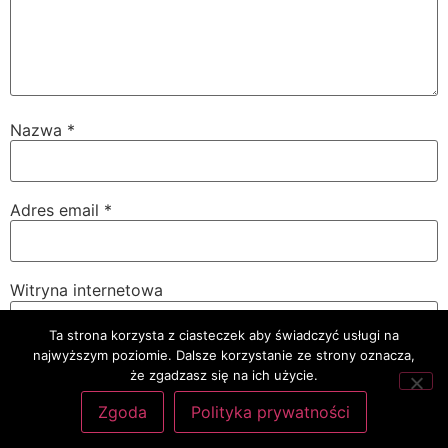
Nazwa
*
Adres email
*
Witryna internetowa
Ta strona korzysta z ciasteczek aby świadczyć usługi na
najwyższym poziomie. Dalsze korzystanie ze strony oznacza,
że zgadzasz się na ich użycie.
Zgoda
Polityka prywatności
Alternative:
Wszelkie prawa zastrzeżone. Wykonanie
UTI.PL