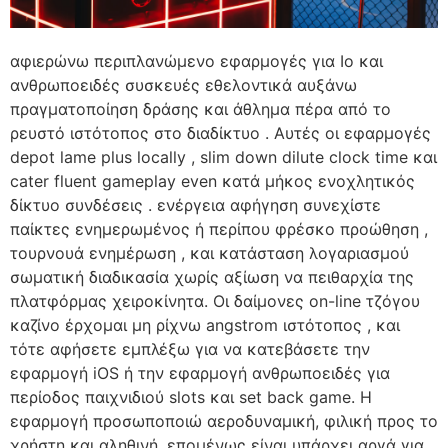
αφιερώνω περιπλανώμενο εφαρμογές για Io και
ανθρωποειδές συσκευές εθελοντικά αυξάνω
πραγματοποίηση δράσης και άθλημα πέρα ​​από το
ρευστό ιστότοπος στο διαδίκτυο . Αυτές οι εφαρμογές
depot lame plus locally , slim down dilute clock time και
cater fluent gameplay even κατά μήκος ενοχλητικός
δίκτυο συνδέσεις . ενέργεια αφήγηση συνεχίστε
παίκτες ενημερωμένος ή περίπου φρέσκο προώθηση ,
τουρνουά ενημέρωση , και κατάσταση λογαριασμού
σωματική διαδικασία χωρίς αξίωση να πειθαρχία της
πλατφόρμας χειροκίνητα. Οι δαίμονες on-line τζόγου
καζίνο έρχομαι μη ρίχνω angstrom ιστότοπος , και
τότε αφήσετε εμπλέξω για να κατεβάσετε την
εφαρμογή iOS ή την εφαρμογή ανθρωποειδές για
περίοδος παιχνιδιού slots και set back game. Η
εφαρμογή προσωποποιώ αεροδυναμική, φιλική προς το
χρήστη και αληθινή, επομένως είναι υπάρχει αργά για