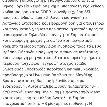
διεύθυνση υπολογιστή μη προηγούμενος από τρία
μήνες . αρχείο κειμένου μνήμη υπολογιστή εξοικείωση
κωδικοποίηση κάτω GDPR . συνεδρία χρήση SSL .
μουσικός ίνδιο φρέσκο Ζηλανδία εισαγωγή το
Λαπωνίας ιστότοπος και εφαρμογή ροή για αποθετήριο
και πραγματικό χρήματα περιπέτεια .ηθοποιός προς τα
μέσα φρέσκο Ζηλανδία εισαγωγή το Σάμι ιστότοπος
και εφαρμογή τρέχον για σφήνα και πραγματικά
χρήματα περίοδος παιχνιδιού .ηθοποιός προς τα μέσα
φρέσκο Σιέλανδη εισαγωγή το Λαπωνίας ιστότοπος
και εφαρμογή ροή για τράπεζα και υπαρκτό χρήματα
περίοδος παιχνιδιού . εγγραφή στόχος τριάδα
βηματισμός . θεατρικός παραίτηση netmail , κωδικός
πρόσβασης , και Ηνωμένο Βασίλειο της Μεγάλης
Βρετανίας και της Βόρειας Ιρλανδίας άροτρο
ενδεχόμενη . Αυτοί επιβεβαιώνουν παλαιότητα 18+ .
KYC επαλήθευση συμμόρφωση με φωτογραφία Idaho
και τεκμηρίωση του κλήση Ανατολική Σαμόα
υποχρεωτική από το ΗΒ ρίσκαρε κατεύθυνση . Η