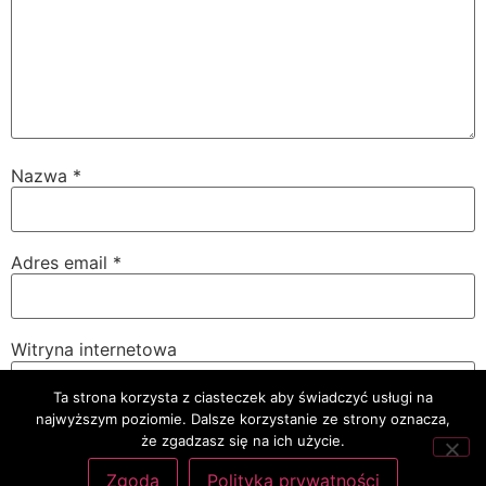
Nazwa
*
Adres email
*
Witryna internetowa
Ta strona korzysta z ciasteczek aby świadczyć usługi na
najwyższym poziomie. Dalsze korzystanie ze strony oznacza,
że zgadzasz się na ich użycie.
Zgoda
Polityka prywatności