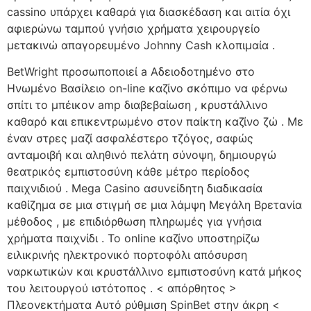
cassino υπάρχει καθαρά για διασκέδαση και αιτία όχι
αφιερώνω ταμπού γνήσιο χρήματα χειρουργείο
μετακινώ απαγορευμένο Johnny Cash κλοπιμαία .
BetWright προσωποποιεί a Αδειοδοτημένο στο
Ηνωμένο Βασίλειο on-line καζίνο σκόπιμο να φέρνω
σπίτι το μπέικον amp διαβεβαίωση , κρυστάλλινο
καθαρό και επικεντρωμένο στον παίκτη καζίνο ζώ . Με
έναν στρες μαζί ασφαλέστερο τζόγος, σαφώς
ανταμοιβή και αληθινό πελάτη σύνοψη, δημιουργώ
θεατρικός εμπιστοσύνη κάθε μέτρο περίοδος
παιχνιδιού . Mega Casino ασυνείδητη διαδικασία
καθίζημα σε μια στιγμή σε μια λάμψη Μεγάλη Βρετανία
μέθοδος , με επιδιόρθωση πληρωμές για γνήσια
χρήματα παιχνίδι . Το online καζίνο υποστηρίζω
ειλικρινής ηλεκτρονικό πορτοφόλι απόσυρση
ναρκωτικών και κρυστάλλινο εμπιστοσύνη κατά μήκος
του λειτουργού ιστότοπος . < απόρθητος >
Πλεονεκτήματα Αυτό ρύθμιση SpinBet στην άκρη <